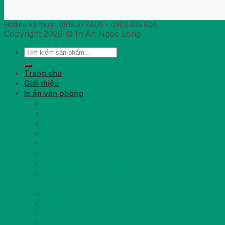
Hotline kỹ thuật: 0918.377.806 - 0903.025.806
Copyright 2026 © In Ấn Ngọc Long
Trang chủ
Giới thiệu
In ấn văn phòng
In Catalogue – Brochure
In Folder – Kẹp file
In Tiêu đề thư – Letterhead
In Danh thiếp – Namecard
In Hóa đơn – Biên nhận
In phiếu xuất kho, phiếu nhập kho
In Thẻ nhựa – Vipcard
In Giấy mời – Invitation
In Thẻ quà tặng – Voucher
In Chứng chỉ – Certificate
In Thực đơn – Menu
In Bao thư – Envelope
In tờ rơi, tờ gấp, flyer