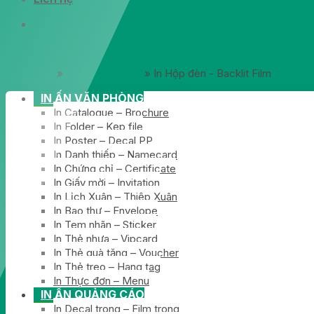
Trang chủ
»
In ấn quảng cáo
»
In Hộp đèn - Backlit Film
IN ẤN VĂN PHÒNG
In Catalogue – Brochure
In Folder – Kẹp file
In Poster – Decal PP
In Danh thiếp – Namecard
In Chứng chỉ – Certificate
In Giấy mời – Invitation
In Lịch Xuân – Thiệp Xuân
In Bao thư – Envelope
In Tem nhãn – Sticker
In Thẻ nhựa – Vipcard
In Thẻ quà tặng – Voucher
In Thẻ treo – Hang tag
In Thực đơn – Menu
IN ẤN QUẢNG CÁO
In Decal trong – Film trong