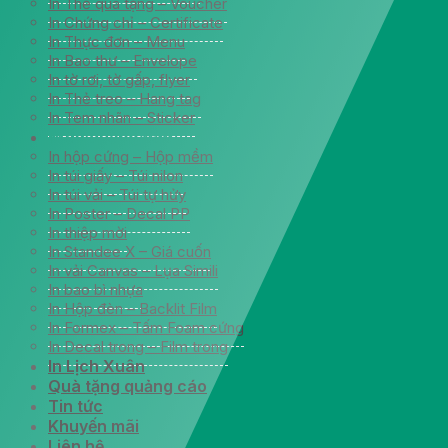
In Thẻ quà tặng – Voucher
In Chứng chỉ – Certificate
In Thực đơn – Menu
In Bao thư – Envelope
In tờ rơi, tờ gấp, flyer
In Thẻ treo – Hang tag
In Tem nhãn – Sticker
In ấn quảng cáo
In hộp cứng – Hộp mềm
In túi giấy – Túi nilon
In túi vải – Túi tự hửy
In Poster – Decal PP
In thiệp mời
In Standee X – Giá cuốn
In vải Canvas – Lụa Simili
In bao bì nhựa
In Hộp đèn – Backlit Film
In Formex – Tấm Foam cứng
In Decal trong – Film trong
In Lịch Xuân
Quà tặng quảng cáo
Tin tức
Khuyến mãi
Liên hệ