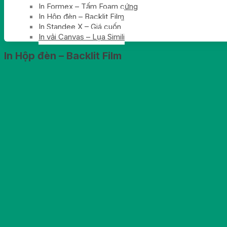
In Formex – Tấm Foam cứng
In Hộp đèn – Backlit Film
In Standee X – Giá cuốn
In vải Canvas – Lụa Simili
In Hộp đèn – Backlit Film