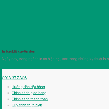
In backlit xuyên đèn
Ngày nay, trong ngành in ấn hiện đại, một trong những kỹ thuật in đ
0918.377.806
Hướng dẫn đặt hàng
Chính sách giao hàng
Chính sách thanh toán
Q
uy trình thực hiện