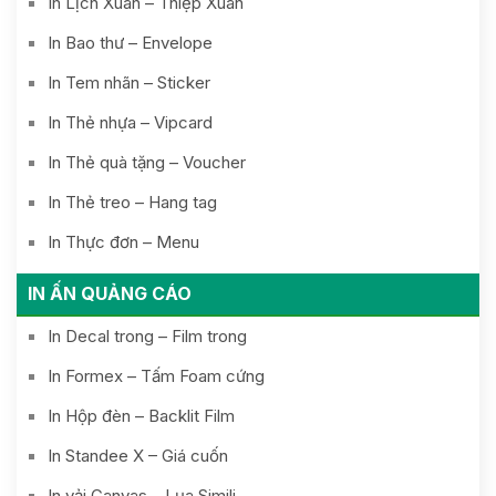
In Lịch Xuân – Thiệp Xuân
In Bao thư – Envelope
In Tem nhãn – Sticker
In Thẻ nhựa – Vipcard
In Thẻ quà tặng – Voucher
In Thẻ treo – Hang tag
In Thực đơn – Menu
IN ẤN QUẢNG CÁO
In Decal trong – Film trong
In Formex – Tấm Foam cứng
In Hộp đèn – Backlit Film
In Standee X – Giá cuốn
In vải Canvas – Lụa Simili