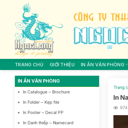
Skip
to
content
TRANG CHỦ
GIỚI THIỆU
IN ẤN VĂN PHÒNG
IN ẤN VĂN PHÒNG
Trang 
In Catalogue – Brochure
In N
In Folder – Kẹp file
974 
In Poster – Decal PP
In Danh thiếp – Namecard