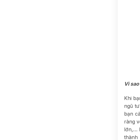
Vì sao
Khi bạ
ngũ tư
bạn cả
ràng v
lớn,…
thành 