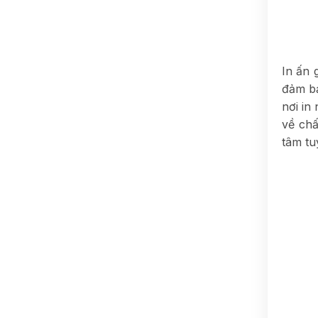
In ấn 
đảm bả
nơi in
về chấ
tâm tu