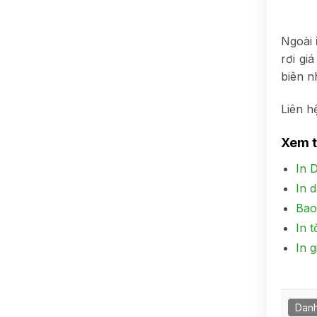
Ngoài
rơi gi
biên n
Liên h
Xem 
In 
In 
Bao
In 
In 
Danh