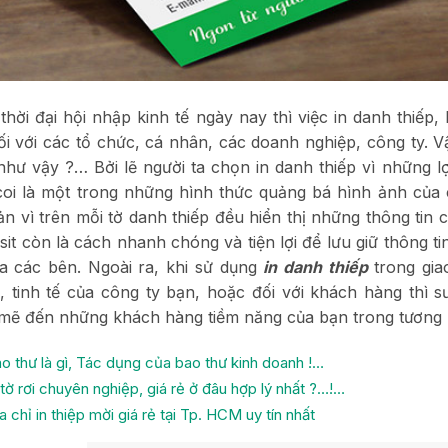
thời đại hội nhập kinh tế ngày nay thì việc in danh thiếp, 
ối với các tổ chức, cá nhân, các doanh nghiệp, công ty. V
như vậy ?… Bởi lẽ người ta chọn in danh thiếp vì những lợ
oi là một trong những hình thức quảng bá hình ảnh của
ản vì trên mỗi tờ danh thiếp đều hiển thị những thông tin
isit còn là cách nhanh chóng và tiện lợi để lưu giữ thông tin
ữa các bên. Ngoài ra, khi sử dụng
in danh thiếp
trong gia
, tinh tế của công ty bạn, hoặc đối với khách hàng thì 
ẽ đến những khách hàng tiềm năng của bạn trong tương l
o thư là gì, Tác dụng của bao thư kinh doanh !…
 tờ rơi chuyên nghiệp, giá rẻ ở đâu hợp lý nhất ?…!…
a chỉ in thiệp mời giá rẻ tại Tp. HCM uy tín nhất