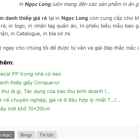
In
Ngọc Long
luôn mang đến các sản phẩm in ấn gi
in danh thiếp giá rẻ
tại in
Ngọc Long
còn cung cấp cho khá
á rẻ, in logo, in nhãn tag quần áo, In phiếu biểu mẫu bao g
hận, in Catalogue, in bìa sơ mi.
ệ ngay cho chúng tôi để được tư vấn và giải đáp thắc mắc
thêm:
Decal PP trong nhà có keo
danh thiếp giấy Conqueror
 thư là gì, Tác dụng của bao thư kinh doanh !…
tờ rơi chuyên nghiệp, giá rẻ ở đâu hợp lý nhất ?…!…
giấy mời khổ 10x20cm
 mục:
Blogs
Tin tức