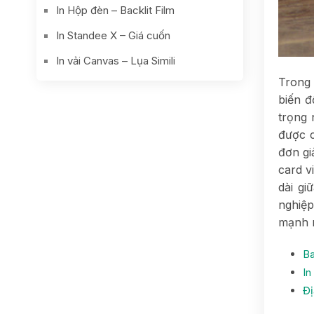
In Hộp đèn – Backlit Film
In Standee X – Giá cuốn
In vải Canvas – Lụa Simili
Trong 
biến đ
trọng 
được c
đơn gi
card v
dài gi
nghiệp
mạnh m
Ba
In
Đị